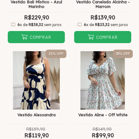
Vestido Bali Místico - Azul
Vestido Canelado Alcinha -
Marinho
Marrom
R$229,90
R$139,90
6
x de
R$38,32
sem juros
6
x de
R$23,32
sem juros
COMPRAR
COMPRAR
25
% OFF
33
% OFF
Vestido Alessandra
Vestido Aline - Off White
R$159,90
R$149,90
R$119,90
R$99,90