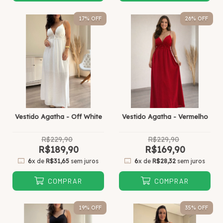
17
% OFF
26
% OFF
Vestido Agatha - Off White
Vestido Agatha - Vermelho
R$229,90
R$229,90
R$189,90
R$169,90
6
x de
R$31,65
sem juros
6
x de
R$28,32
sem juros
COMPRAR
COMPRAR
19
% OFF
35
% OFF