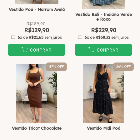
Vestido Poá - Marrom Avelã
Vestido Bali - Indiano Verde
e Roxo
R$189,90
R$129,90
R$229,90
6
x de
R$21,65
sem juros
6
x de
R$38,32
sem juros
COMPRAR
COMPRAR
47
% OFF
26
% OFF
Vestido Tricot Chocolate
Vestido Midi Poá