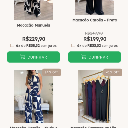
Macacão Carolla - Preto
Macacão Manuela
R$249,90
R$229,90
R$199,90
6
x de
R$38,32
sem juros
6
x de
R$33,32
sem juros
COMPRAR
COMPRAR
24
% OFF
41
% OFF
Macacão Carolla - Nude e
Macacão Pantacourt Lila -