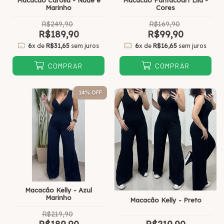
Marinho
Cores
R$249,90
R$169,90
R$189,90
R$99,90
6
x de
R$31,65
sem juros
6
x de
R$16,65
sem juros
COMPRAR
COMPRAR
14
% OFF
Macacão Kelly - Azul
Marinho
Macacão Kelly - Preto
R$219,90