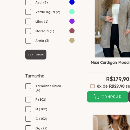
Azul (1)
Verde água (2)
Lilás (1)
Marsala (1)
Areia (3)
VER TODOS
Maxi Cardigan Modal
Tamanho
R$179,90
6
x de
R$29,98
se
Tamanho único
(4)
COMPRAR
P (102)
M (102)
G (102)
Gg (27)