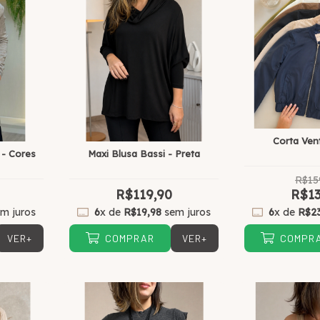
Corta Ven
 - Cores
Maxi Blusa Bassi - Preta
R$15
R$119,90
R$13
m juros
6
x de
R$19,98
sem juros
6
x de
R$2
VER+
VER+
COMPRAR
COMPR