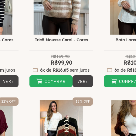
- Cores
Tricô Mousse Carol - Cores
Bata Lore
R$139,90
R$12
R$99,90
R$10
m juros
6
x de
R$16,65
sem juros
6
x de
R$1
VER+
VER+
COMPRAR
COMPR
22
% OFF
18
% OFF