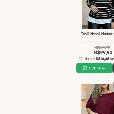
Tricô Modal Marina 
R$139,90
R$99,90
6
x de
R$16,65
se
COMPRAR