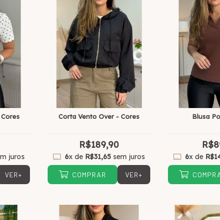
 Cores
Corta Vento Over - Cores
Blusa Po
R$189,90
R$8
m juros
6
x de
R$31,65
sem juros
6
x de
R$1
VER+
VER+
COMPRAR
COMPR