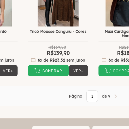
ordô
Tricô Mousse Canguru - Cores
Maxi Cardiga
Mar
R$169,90
R$21
R$139,90
R$18
m juros
6
x de
R$23,32
sem juros
6
x de
R$3
VER+
VER+
COMPRAR
COMPR
Página
de 9