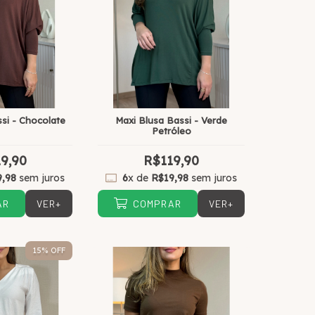
si - Chocolate
Maxi Blusa Bassi - Verde
Petróleo
9,90
R$119,90
9,98
sem juros
6
x de
R$19,98
sem juros
VER+
VER+
AR
COMPRAR
15
% OFF