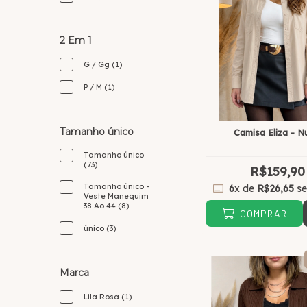
2 Em 1
G / Gg (1)
P / M (1)
Tamanho único
Camisa Eliza - N
Tamanho único
(73)
R$159,90
Tamanho único -
6
x de
R$26,65
se
Veste Manequim
38 Ao 44 (8)
COMPRAR
único (3)
Marca
Lila Rosa (1)