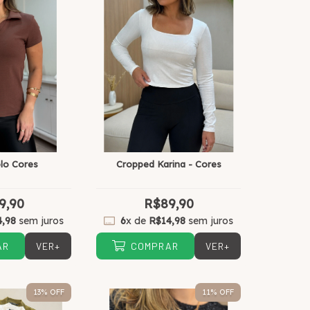
lo Cores
Cropped Karina - Cores
9,90
R$89,90
4,98
sem juros
6
x de
R$14,98
sem juros
VER+
VER+
AR
COMPRAR
13
% OFF
11
% OFF