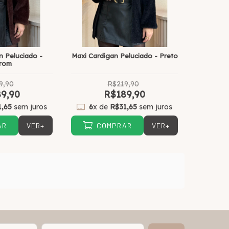
n Peluciado -
Maxi Cardigan Peluciado - Preto
rom
9,90
R$219,90
9,90
R$189,90
1,65
sem juros
6
x de
R$31,65
sem juros
VER+
VER+
AR
COMPRAR