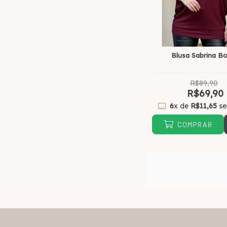
Blusa Sabrina B
R$89,90
R$69,90
6
x de
R$11,65
se
COMPRAR