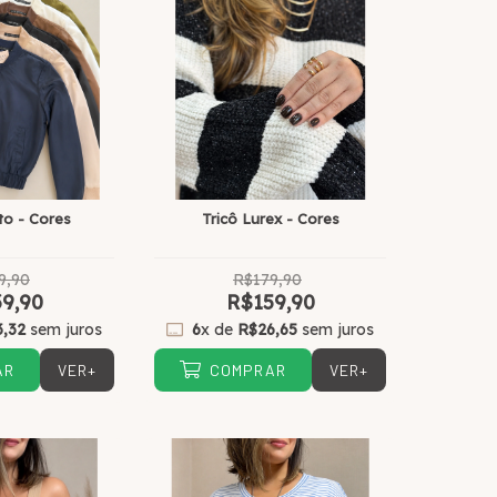
to - Cores
Tricô Lurex - Cores
9,90
R$179,90
9,90
R$159,90
3,32
sem juros
6
x de
R$26,65
sem juros
VER+
VER+
AR
COMPRAR