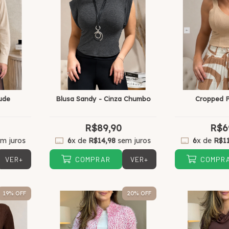
ude
Blusa Sandy - Cinza Chumbo
Cropped P
R$89,90
R$6
m juros
6
x de
R$14,98
sem juros
6
x de
R$1
VER+
VER+
COMPRAR
COMPR
19
% OFF
20
% OFF