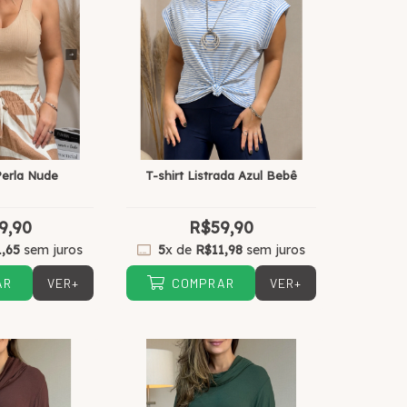
erla Nude
T-shirt Listrada Azul Bebê
9,90
R$59,90
1,65
sem juros
5
x de
R$11,98
sem juros
VER+
VER+
AR
COMPRAR