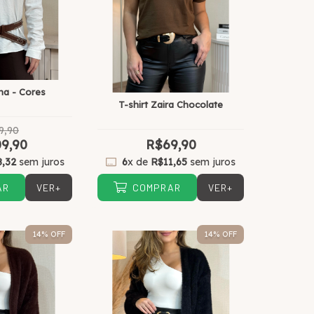
na - Cores
T-shirt Zaira Chocolate
9,90
9,90
R$69,90
8,32
sem juros
6
x de
R$11,65
sem juros
VER+
VER+
AR
COMPRAR
14
% OFF
14
% OFF