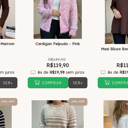
 Marrom
Cardigan Felpudo - Pink
Maxi Blusa Bas
R$149,90
R$119,90
R$11
m juros
6
x de
R$19,98
sem juros
6
x de
R$1
VER+
VER+
COMPRAR
COMPR
29
% OFF
29
% OFF