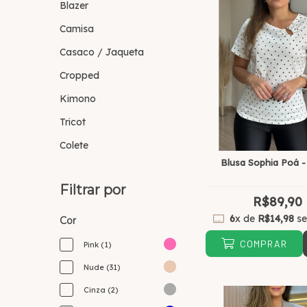
Blazer
Camisa
Casaco / Jaqueta
Cropped
Kimono
Tricot
Colete
Blusa Sophia Poá -
Filtrar por
R$89,90
6
x de
R$14,98
se
Cor
COMPRAR
Pink (1)
Nude (31)
Cinza (2)