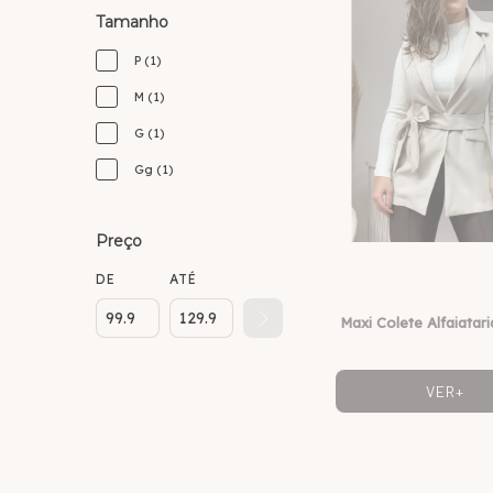
Tamanho
P (1)
M (1)
G (1)
Gg (1)
Preço
DE
ATÉ
Maxi Colete Alfaiatar
VER+