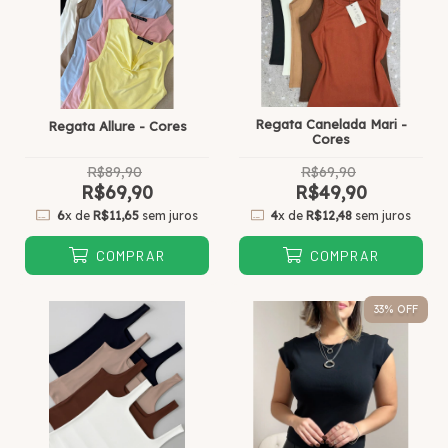
Regata Canelada Mari -
Regata Allure - Cores
Cores
R$89,90
R$69,90
R$69,90
R$49,90
6
x de
R$11,65
sem juros
4
x de
R$12,48
sem juros
COMPRAR
COMPRAR
33
% OFF