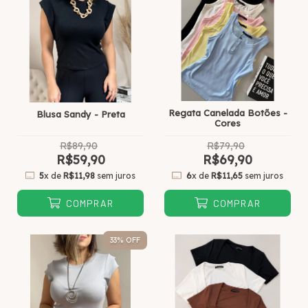
Regata Canelada Botões -
Blusa Sandy - Preta
Cores
R$89,90
R$79,90
R$59,90
R$69,90
5
x de
R$11,98
sem juros
6
x de
R$11,65
sem juros
COMPRAR
COMPRAR
33
% OFF