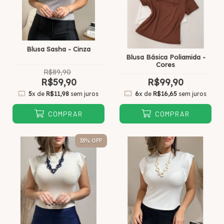
Blusa Sasha - Cinza
Blusa Básica Poliamida -
Cores
R$89,90
R$59,90
R$99,90
5
x de
R$11,98
sem juros
6
x de
R$16,65
sem juros
COMPRAR
COMPRAR
33
% OFF