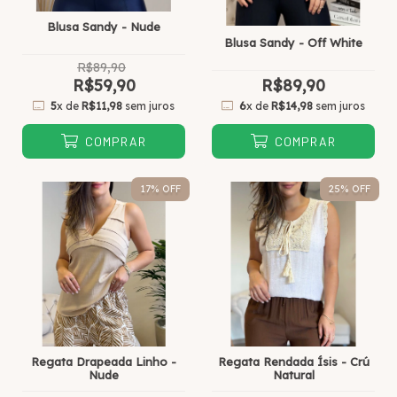
Blusa Sandy - Nude
Blusa Sandy - Off White
R$89,90
R$59,90
R$89,90
5
x de
R$11,98
sem juros
6
x de
R$14,98
sem juros
COMPRAR
COMPRAR
17
% OFF
25
% OFF
Regata Drapeada Linho -
Regata Rendada Ísis - Crú
Nude
Natural