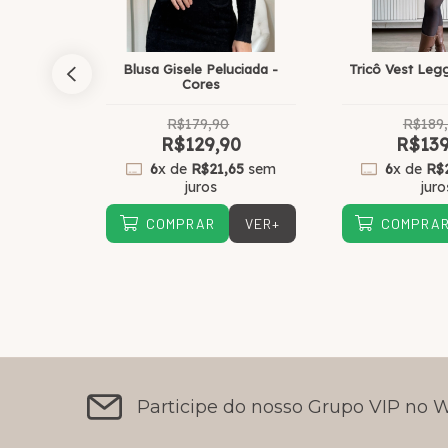
nguru -
Blusa Gisele Peluciada -
Tricô Vest Leg
Cores
R$179,90
R$189
0
R$129,90
R$139
32
sem
6
x de
R$21,65
sem
6
x de
R$
juros
juro
VER+
VER+
COMPRAR
COMPRA
Participe do nosso Grupo VIP no