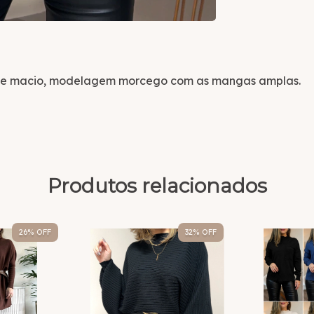
que macio, modelagem morcego com as mangas amplas.
Produtos relacionados
26
% OFF
32
% OFF