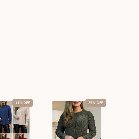
11
% OFF
25
% OFF