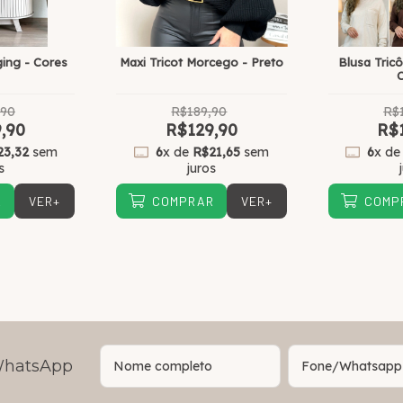
ging - Cores
Maxi Tricot Morcego - Preto
Blusa Tric
,90
R$189,90
R$
,90
R$129,90
R$
23,32
sem
6
x de
R$21,65
sem
6
x d
s
juros
VER+
VER+
R
COMPRAR
COMP
 WhatsApp