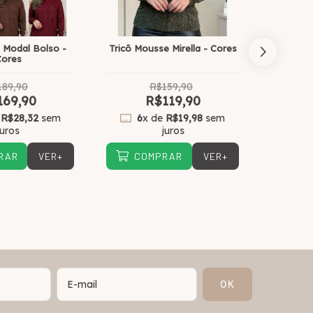
ô Modal Bolso -
Tricô Mousse Mirella - Cores
Blusa d
Cores
189,90
R$159,90
169,90
R$119,90
e
R$28,32
sem
6
x de
R$19,98
sem
6
x
juros
juros
VER+
VER+
RAR
COMPRAR
CO