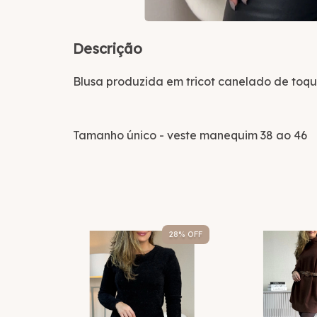
Descrição
Blusa produzida em tricot canelado de to
Tamanho único - veste manequim 38 ao 46
18
% OFF
28
% OFF