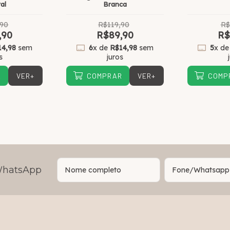
al
Branca
,90
R$119,90
R$
,90
R$89,90
R$
14,98
sem
6
x de
R$14,98
sem
5
x d
s
juros
VER+
VER+
R
COMPRAR
COMP
 WhatsApp