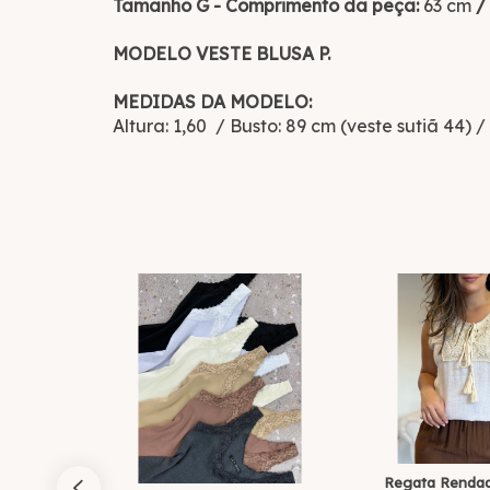
Tamanho G - Comprimento da peça:
63 cm
/ 
MODELO VESTE BLUSA P.
MEDIDAS DA MODELO:
Altura: 1,60 / Busto: 89 cm (veste sutiã 44) /
25
% OFF
s - Azul
Regata Rendada