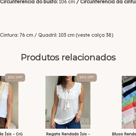
Circunferência do busto:
106 cm
/ Circunferência da cintu
 Cintura: 76 cm / Quadril: 103 cm (veste calça 38)
Produtos relacionados
25
% OFF
25
% OFF
 Ísis - Crú
Regata Rendada Ísis -
Blusa Rend