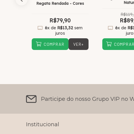
Natur
Regata Rendada - Cores
R$119
0
R$79,90
R$89
98
sem
6
x de
R$13,32
sem
6
x de
R$
juros
juro
VER+
VER+
COMPRAR
COMPRA
Participe do nosso Grupo VIP no
Institucional