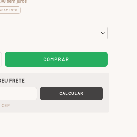
,98
sem juros
PAGAMENTO
DE FRETE
SEU FRETE
CALCULAR
u CEP