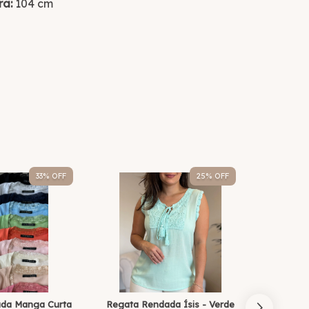
ra:
104 cm
33
% OFF
25
% OFF
ada Manga Curta
Regata Rendada Ísis - Verde
Regat