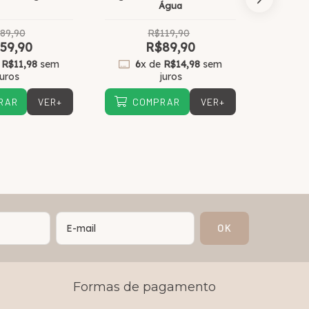
Água
89,90
R$119,90
59,90
R$89,90
e
R$11,98
sem
6
x de
R$14,98
sem
6
x
juros
juros
VER+
VER+
RAR
COMPRAR
CO
Formas de pagamento