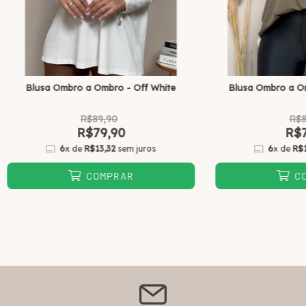
Blusa Ombro a Ombro - Off White
Blusa Ombro a Om
R$89,90
R$8
R$79,90
R$7
6
x de
R$13,32
sem juros
6
x de
R$
COMPRAR
C