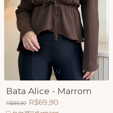
1
/
2
Bata Alice - Marrom
R$69,90
R$89,90
6
x de
R$11,65
sem juros