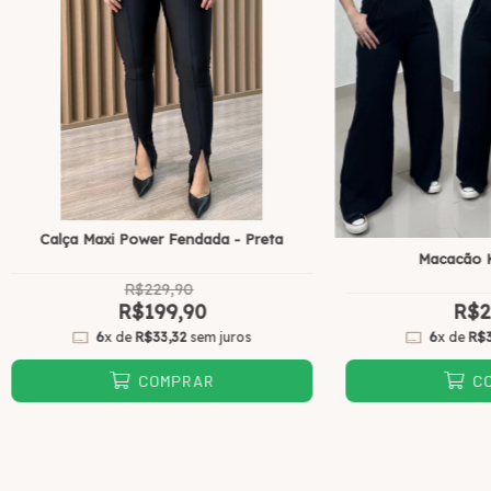
Calça Maxi Power Fendada - Preta
Macacão K
R$229,90
R$199,90
R$2
6
x de
R$33,32
sem juros
6
x de
R$
COMPRAR
C