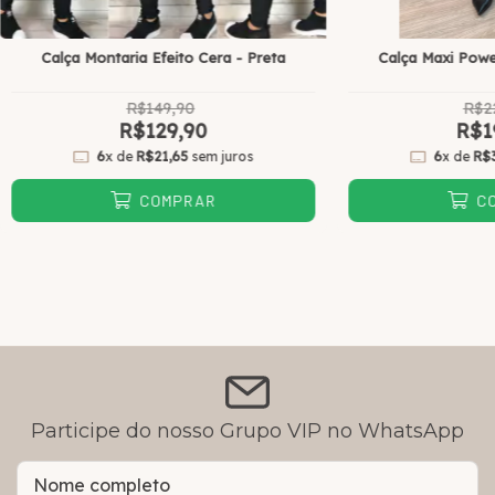
Calça Montaria Efeito Cera - Preta
Calça Maxi Powe
R$149,90
R$2
R$129,90
R$1
6
x de
R$21,65
sem juros
6
x de
R$
COMPRAR
C
Participe do nosso Grupo VIP no WhatsApp