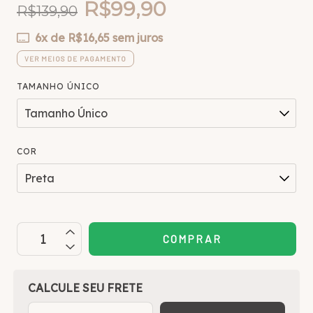
R$99,90
R$139,90
6
x de
R$16,65
sem juros
VER MEIOS DE PAGAMENTO
TAMANHO ÚNICO
COR
OPÇÕES DE FRETE
CALCULE SEU FRETE