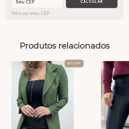
CALCULAR
Não sei meu CEP
Produtos relacionados
35
% OFF