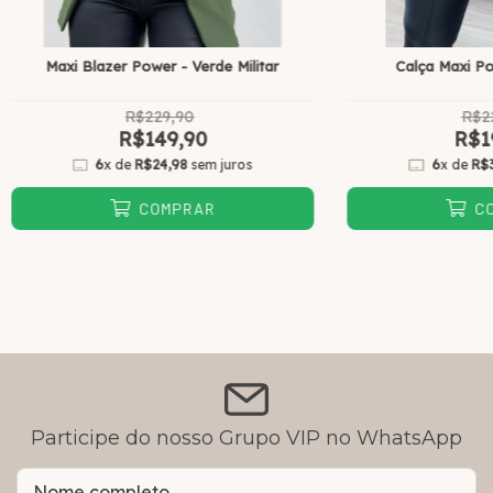
Maxi Blazer Power - Verde Militar
Calça Maxi Po
R$229,90
R$2
R$149,90
R$1
6
x de
R$24,98
sem juros
6
x de
R$
COMPRAR
C
Participe do nosso Grupo VIP no WhatsApp