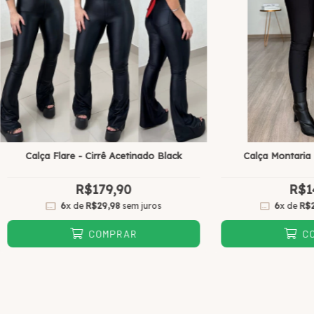
Calça Flare - Cirrê Acetinado Black
Calça Montaria 
R$179,90
R$1
6
x de
R$29,98
sem juros
6
x de
R$
COMPRAR
C