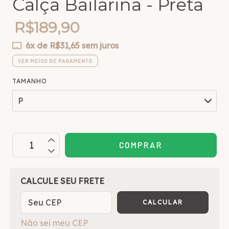
Calça Bailarina - Preta
R$189,90
6
x de
R$31,65
sem juros
VER MEIOS DE PAGAMENTO
TAMANHO
OPÇÕES DE FRETE
CALCULE SEU FRETE
CALCULAR
Não sei meu CEP