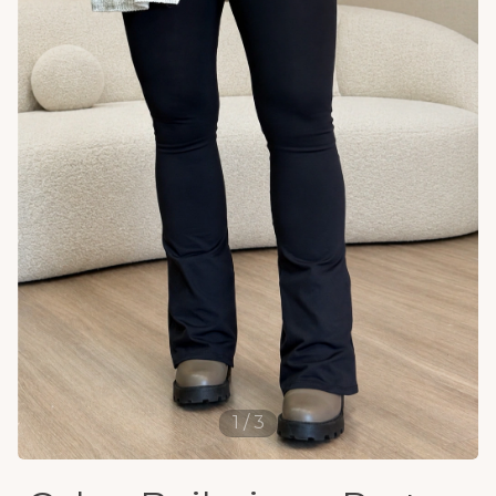
1
/
3