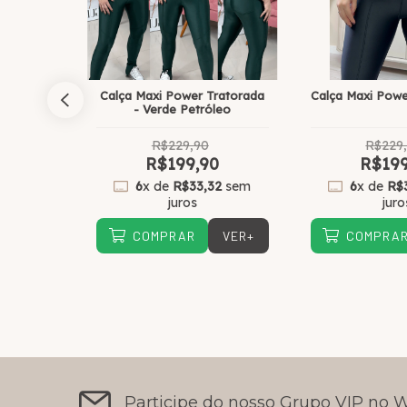
 Azul
Calça Maxi Power Tratorada
Calça Maxi Power
- Verde Petróleo
R$229,90
R$229
0
R$199,90
R$199
65
sem
6
x de
R$33,32
sem
6
x de
R$
juros
juro
VER+
VER+
COMPRAR
COMPRA
Participe do nosso Grupo VIP no