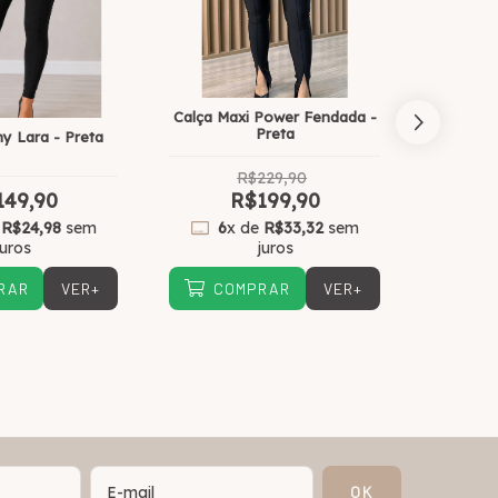
Calça Maxi Power Fendada -
Calça Sk
Preta
ny Lara - Preta
R$229,90
149,90
R$199,90
e
R$24,98
sem
6
x de
R$33,32
sem
6
x
juros
juros
VER+
VER+
RAR
COMPRAR
CO