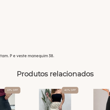
tam. P e veste manequim 38.
Produtos relacionados
13
% OFF
41
% OFF