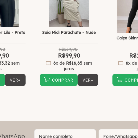
 Lila - Preta
Saia Midi Parachute - Nude
Calça Skin
,90
R$169,90
,90
R$99,90
R$
33,32
sem
6
x de
R$16,65
sem
6
x d
s
juros
VER+
VER+
R
COMPRAR
COMP
 WhatsApp