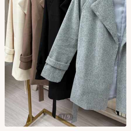
1
/
9