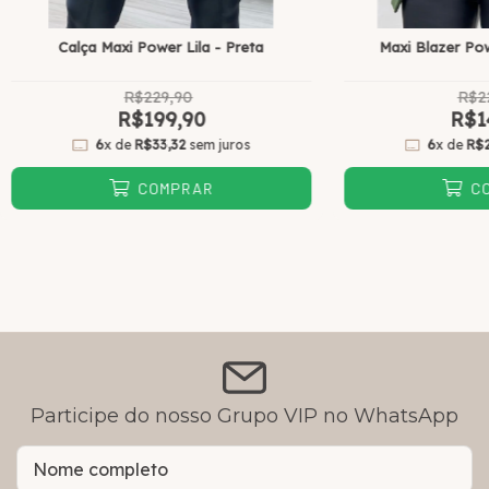
Calça Maxi Power Lila - Preta
Maxi Blazer Pow
R$229,90
R$2
R$199,90
R$1
6
x de
R$33,32
sem juros
6
x de
R$
COMPRAR
C
Participe do nosso Grupo VIP no WhatsApp