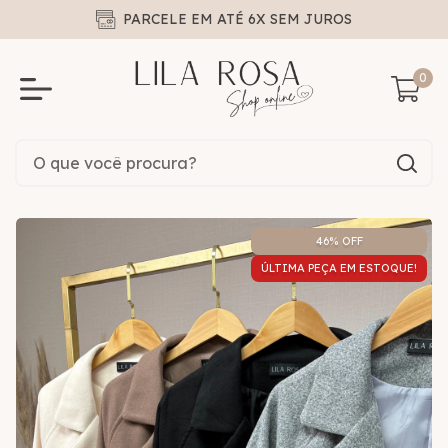
PARCELE EM ATÉ 6X SEM JUROS
0
46
% OFF
ÚLTIMA PEÇA EM ESTOQUE!