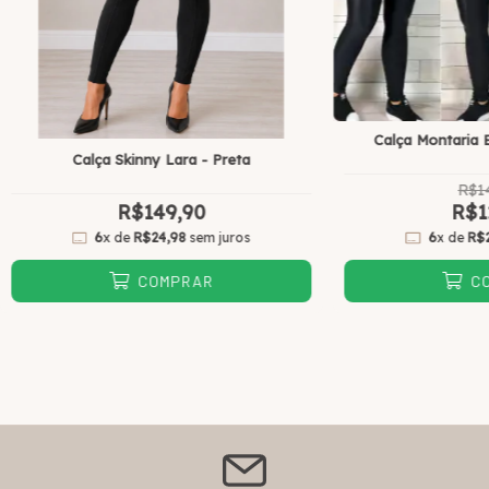
Calça Montaria E
Calça Skinny Lara - Preta
R$1
R$149,90
R$1
6
x de
R$24,98
sem juros
6
x de
R$
COMPRAR
C