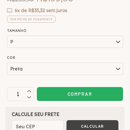
6
x de
R$33,32
sem juros
VER MEIOS DE PAGAMENTO
TAMANHO
COR
OPÇÕES DE FRETE
CALCULE SEU FRETE
CALCULAR