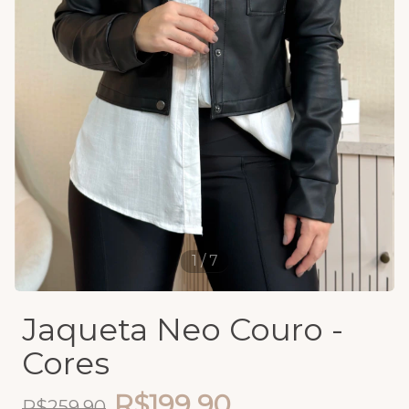
1
/
7
Jaqueta Neo Couro -
Cores
R$199,90
R$259,90