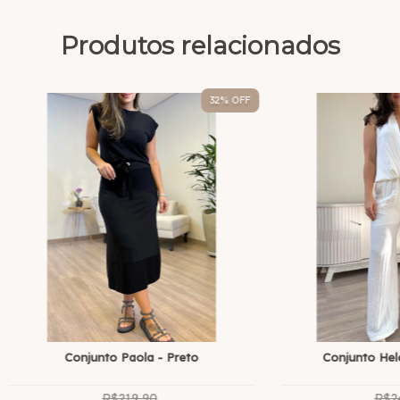
Produtos relacionados
32
% OFF
Conjunto Paola - Preto
Conjunto Hel
R$219,90
R$2