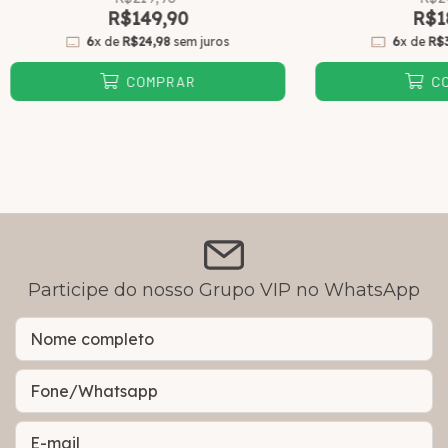
R$149,90
R$1
6
x de
R$24,98
sem juros
6
x de
R$
COMPRAR
C
Participe do nosso Grupo VIP no WhatsApp