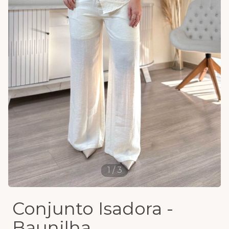
1
/
3
Conjunto Isadora -
Baunilha