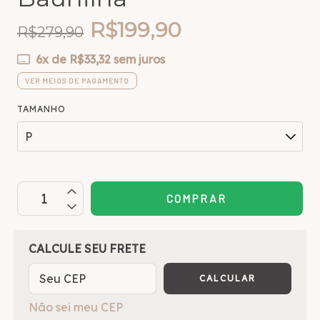
R$199,90
R$279,90
6
x de
R$33,32
sem juros
VER MEIOS DE PAGAMENTO
TAMANHO
OPÇÕES DE FRETE
CALCULE SEU FRETE
CALCULAR
Não sei meu CEP