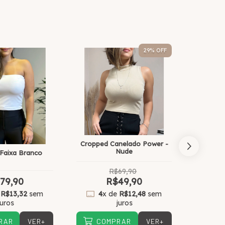
29
% OFF
Cropped Canelado Power -
Nude
Faixa Branco
Croppe
R$69,90
79,90
R$49,90
e
R$13,32
sem
4
x de
R$12,48
sem
6
x
juros
juros
VER+
VER+
RAR
COMPRAR
CO