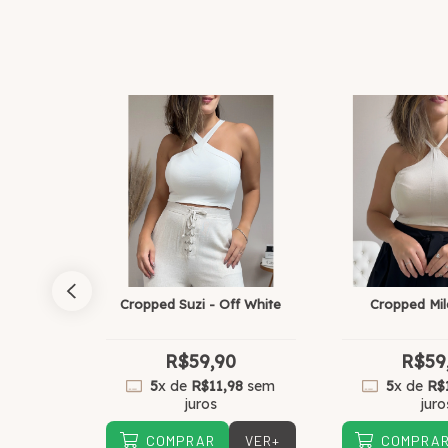
29
% OFF
- Verde
Cropped Suzi - Off White
Cropped Mil
0
R$59,90
R$59
48
sem
5
x de
R$11,98
sem
5
x de
R$
juros
juro
VER+
VER+
COMPRAR
COMPRA