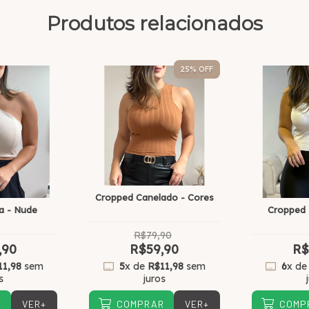
Produtos relacionados
25
% OFF
Cropped Canelado - Cores
a - Nude
Cropped 
R$79,90
,90
R$59,90
R$
11,98
sem
5
x de
R$11,98
sem
6
x d
s
juros
VER+
VER+
R
COMPRAR
COMP