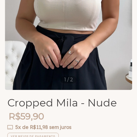
1
/
2
Cropped Mila - Nude
R$59,90
5
x de
R$11,98
sem juros
VER MEIOS DE PAGAMENTO