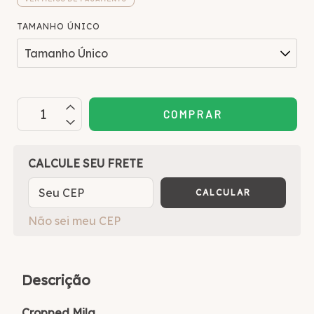
TAMANHO ÚNICO
OPÇÕES DE FRETE
CALCULE SEU FRETE
CALCULAR
Não sei meu CEP
Descrição
Cropped Mila