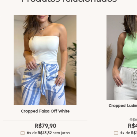
Cropped Ludim
Cropped Faixa Off White
R$6
R$79,90
R$4
6
x de
R$13,32
sem juros
4
x de
R$1