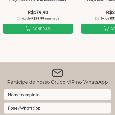
Calça Flare - Cirrê Acetinado Black
Calça Maxi Power
R$179,90
R$2
6
x de
R$29,98
sem juros
6
x de
R$
COMPRAR
C
Participe do nosso Grupo VIP no WhatsApp