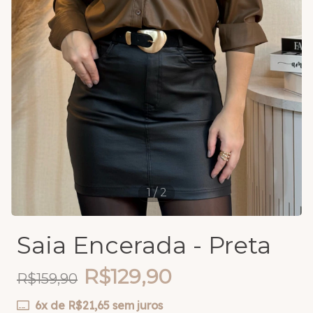
1
/
2
Saia Encerada - Preta
R$129,90
R$159,90
6
x de
R$21,65
sem juros