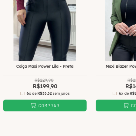
Calça Maxi Power Lila - Preta
Maxi Blazer Pow
R$229,90
R$2
R$199,90
R$1
6
x de
R$33,32
sem juros
6
x de
R$
COMPRAR
C