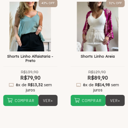
43
% OFF
31
% OFF
Shorts Linho Alfaiataria -
Shorts Linho Areia
Preto
R$139,90
R$129,90
R$79,90
R$89,90
6
x de
R$13,32
sem
6
x de
R$14,98
sem
juros
juros
VER+
VER+
COMPRAR
COMPRAR