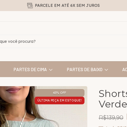
PARCELE EM ATÉ 6X SEM JUROS
PARTES DE CIMA
PARTES DE BAIXO
A
Shorts
43
% OFF
Verde
ÚLTIMA PEÇA EM ESTOQUE!
R$139,90