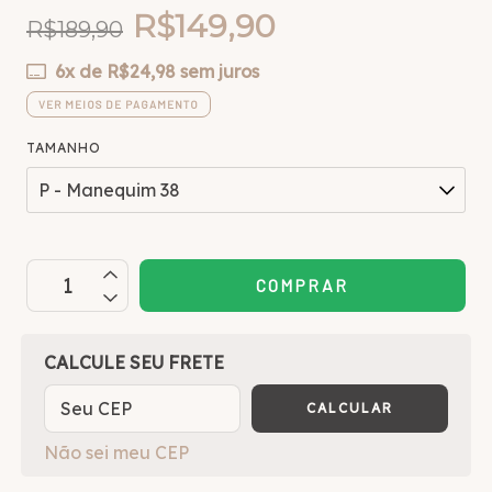
R$149,90
R$189,90
6
x de
R$24,98
sem juros
VER MEIOS DE PAGAMENTO
TAMANHO
OPÇÕES DE FRETE
CALCULE SEU FRETE
CALCULAR
Não sei meu CEP