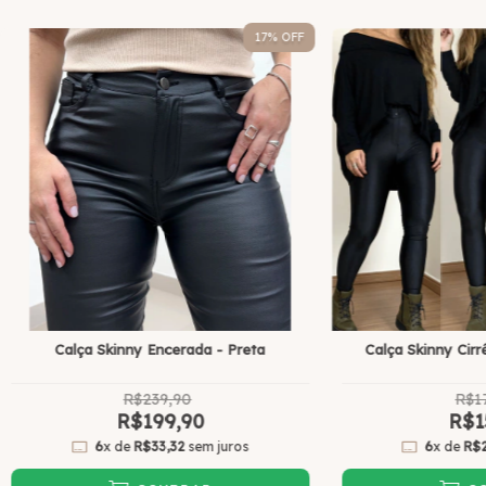
17
% OFF
Calça Skinny Encerada - Preta
Calça Skinny Cirr
R$239,90
R$1
R$199,90
R$1
6
x de
R$33,32
sem juros
6
x de
R$