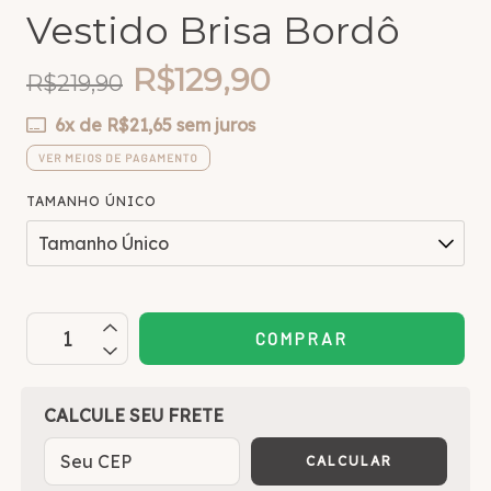
Vestido Brisa Bordô
R$129,90
R$219,90
6
x de
R$21,65
sem juros
VER MEIOS DE PAGAMENTO
TAMANHO ÚNICO
OPÇÕES DE FRETE
CALCULE SEU FRETE
CALCULAR