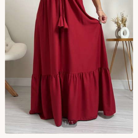
1
/
3