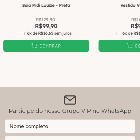
Saia Midi Louize - Preta
Vestido V
R$129,90
R$1
R$99,90
R$9
6
x de
R$16,65
sem juros
6
x de
R$
COMPRAR
C
Participe do nosso Grupo VIP no WhatsApp