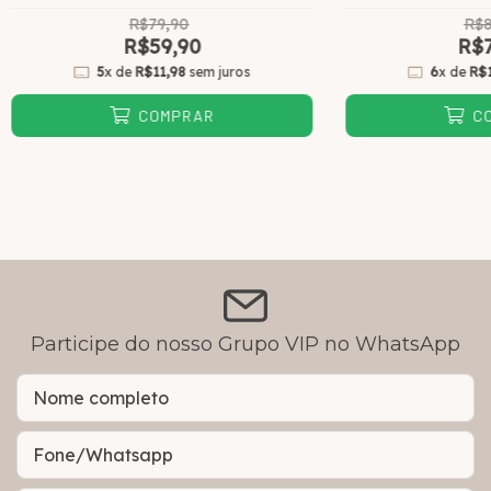
R$79,90
R$8
R$59,90
R$7
5
x de
R$11,98
sem juros
6
x de
R$
COMPRAR
C
Participe do nosso Grupo VIP no WhatsApp