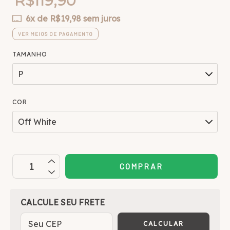
R$119,90
6
x de
R$19,98
sem juros
VER MEIOS DE PAGAMENTO
TAMANHO
COR
OPÇÕES DE FRETE
CALCULE SEU FRETE
CALCULAR