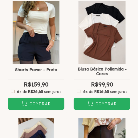
Blusa Básica Poliamida -
Shorts Power - Preto
Cores
R$159,90
R$99,90
6
x de
R$26,65
sem juros
6
x de
R$16,65
sem juros
COMPRAR
COMPRAR