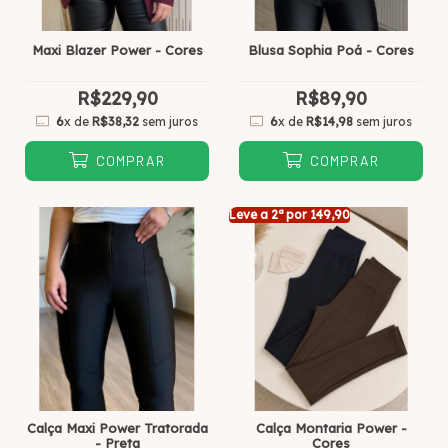
Maxi Blazer Power - Cores
Blusa Sophia Poá - Cores
R$229,90
R$89,90
6
x de
R$38,32
sem juros
6
x de
R$14,98
sem juros
COMPRAR
COMPRAR
Leve a 2ª por 149,90
Calça Maxi Power Tratorada
Calça Montaria Power -
- Preta
Cores