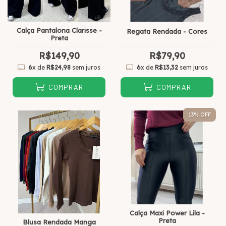
Calça Pantalona Clarisse -
Regata Rendada - Cores
Preta
R$149,90
R$79,90
6
x de
R$24,98
sem juros
6
x de
R$13,32
sem juros
COMPRAR
COMPRAR
13
% OFF
Calça Maxi Power Lila -
Preta
Blusa Rendada Manga