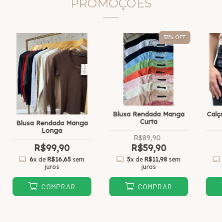
PROMOÇÕES
33
% OFF
Blusa Rendada Manga
Calç
Curta
Blusa Rendada Manga
Longa
R$89,90
R$99,90
R$59,90
6
x de
R$16,65
sem
5
x de
R$11,98
sem
juros
juros
COMPRAR
COMPRAR