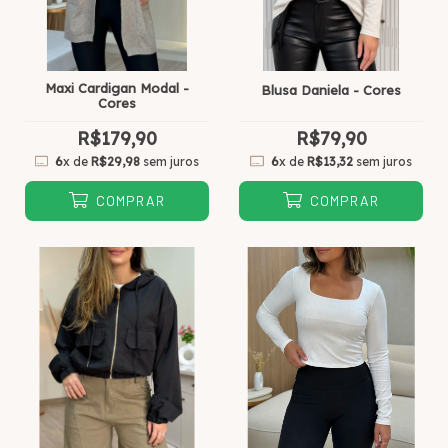
Maxi Cardigan Modal -
Blusa Daniela - Cores
Cores
R$179,90
R$79,90
6
x de
R$29,98
sem juros
6
x de
R$13,32
sem juros
COMPRAR
COMPRAR