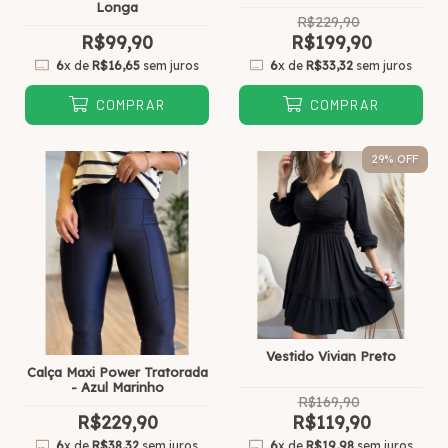
Longa
R$229,90
R$99,90
R$199,90
6
x de
R$16,65
sem juros
6
x de
R$33,32
sem juros
COMPRAR
COMPRAR
29
% OFF
Vestido Vivian Preto
Calça Maxi Power Tratorada
- Azul Marinho
R$169,90
R$229,90
R$119,90
6
x de
R$38,32
sem juros
6
x de
R$19,98
sem juros