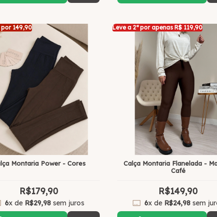
 por 149,90
Leve a 2ª por apenas R$ 119,90
lça Montaria Power - Cores
Calça Montaria Flanelada - M
Café
R$179,90
R$149,90
6
x de
R$29,98
sem juros
6
x de
R$24,98
sem jur