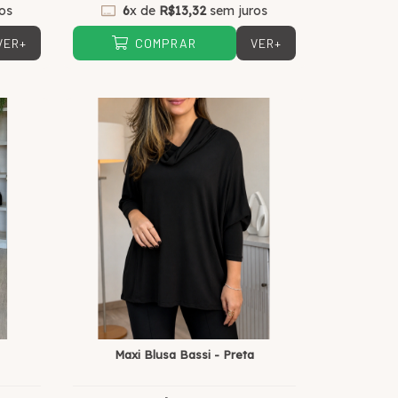
os
6
x de
R$13,32
sem juros
VER+
VER+
COMPRAR
Maxi Blusa Bassi - Preta