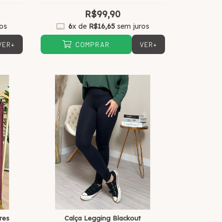
R$99,90
os
6
x de
R$16,65
sem juros
VER+
VER+
COMPRAR
res
Calça Legging Blackout