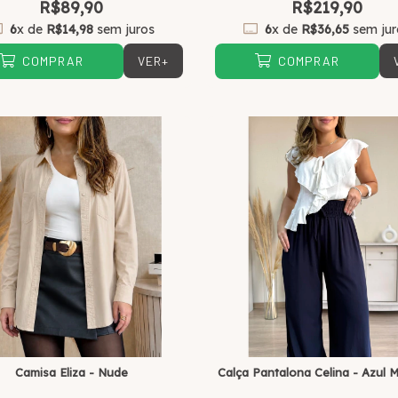
R$89,90
R$219,90
6
x de
R$14,98
sem juros
6
x de
R$36,65
sem jur
VER+
COMPRAR
COMPRAR
Camisa Eliza - Nude
Calça Pantalona Celina - Azul 