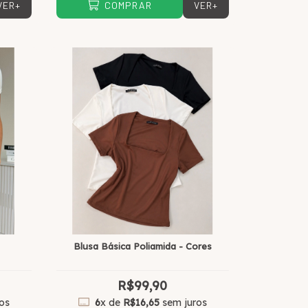
VER+
VER+
COMPRAR
Blusa Básica Poliamida - Cores
R$99,90
os
6
x de
R$16,65
sem juros