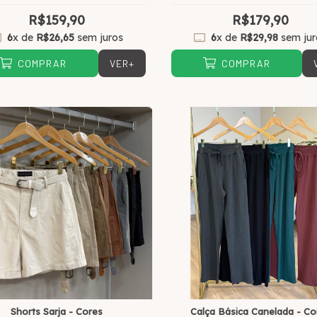
R$159,90
R$179,90
6
x de
R$26,65
sem juros
6
x de
R$29,98
sem jur
VER+
COMPRAR
COMPRAR
Shorts Sarja - Cores
Calça Básica Canelada - Co