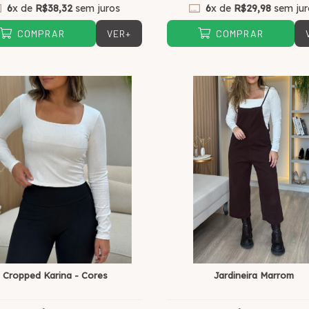
6
x de
R$38,32
sem juros
6
x de
R$29,98
sem jur
VER+
COMPRAR
COMPRAR
Cropped Karina - Cores
Jardineira Marrom