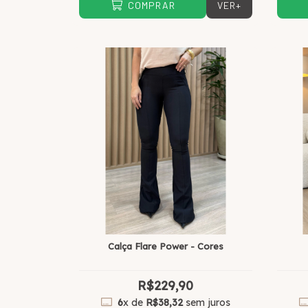
VER+
COMPRAR
Calça Flare Power - Cores
R$229,90
6
x de
R$38,32
sem juros