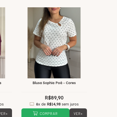
s
Blusa Sophia Poá - Cores
R$89,90
os
6
x de
R$14,98
sem juros
VER+
VER+
COMPRAR