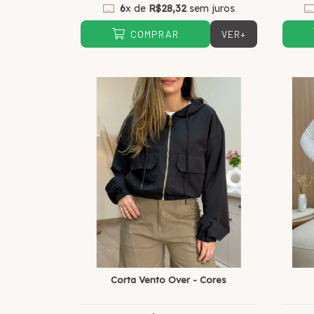
6
x de
R$28,32
sem juros
VER+
COMPRAR
Corta Vento Over - Cores