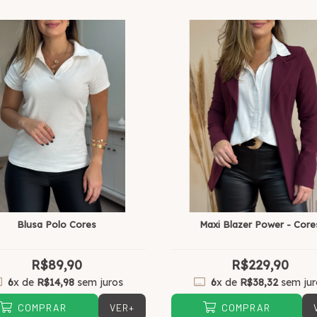
Blusa Polo Cores
Maxi Blazer Power - Core
R$89,90
R$229,90
6
x de
R$14,98
sem juros
6
x de
R$38,32
sem jur
VER+
COMPRAR
COMPRAR