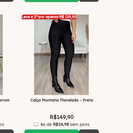
Leve a 2ª por apenas R$ 119,90
arrom
Calça Montaria Flanelada - Preta
R$149,90
os
6
x de
R$24,98
sem juros