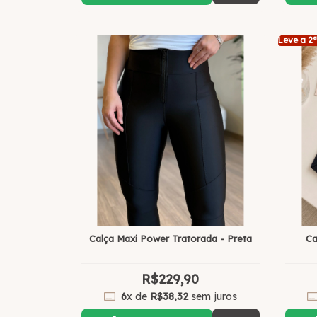
Leve a 2ª
Calça Maxi Power Tratorada - Preta
Ca
R$229,90
6
x de
R$38,32
sem juros