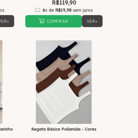
R$119,90
os
6
x de
R$19,98
sem juros
VER+
VER+
COMPRAR
Marinho
Regata Básica Poliamida - Cores